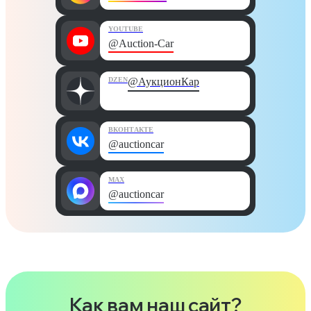
YOUTUBE
@Auction-Car
DZEN
@АукционКар
ВКОНТАКТЕ
@auctioncar
MAX
@auctioncar
Как вам наш сайт?