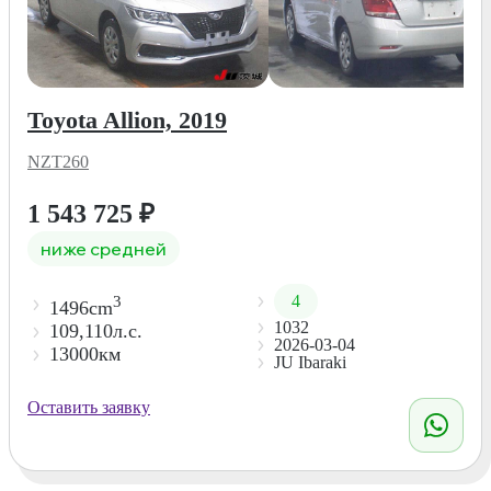
Toyota Allion, 2019
NZT260
1 543 725
₽
ниже средней
4
3
1496cm
1032
109,110л.с.
2026-03-04
13000км
JU Ibaraki
Оставить заявку