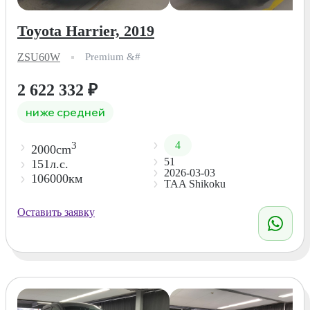
Toyota Harrier, 2019
ZSU60W
Premium &#
2 622 332
₽
ниже средней
4
3
2000cm
51
151л.с.
2026-03-03
106000км
TAA Shikoku
Оставить заявку