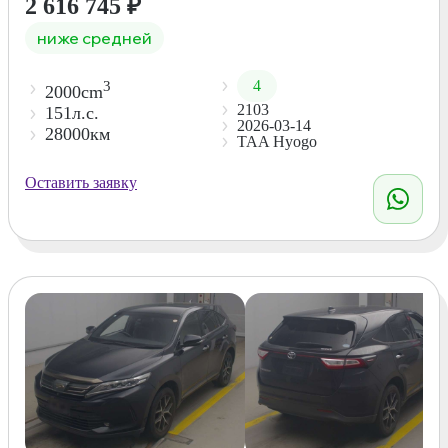
2 616 745
₽
ниже средней
4
3
2000cm
2103
151л.с.
2026-03-14
28000км
TAA Hyogo
Оставить заявку