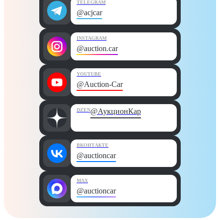
TELEGRAM
@acjcar
INSTAGRAM
@auction.car
YOUTUBE
@Auction-Car
DZEN
@АукционКар
ВКОНТАКТЕ
@auctioncar
MAX
@auctioncar