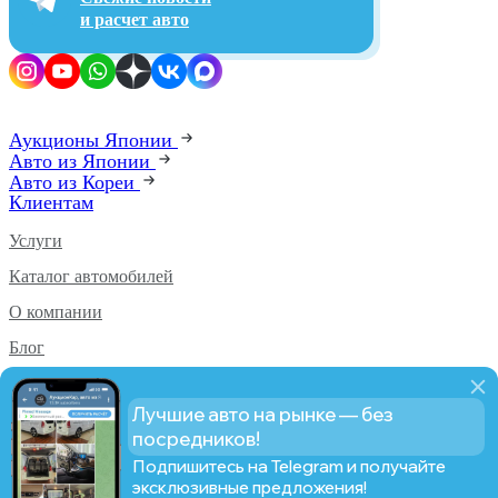
и расчет авто
Аукционы Японии
Авто из Японии
Авто из Кореи
Клиентам
Услуги
Каталог автомобилей
О компании
Блог
Аукционы PRO
Лучшие авто на рынке — без
Статистика PRO
посредников!
Подпишитесь на Telegram и получайте
эксклюзивные предложения!