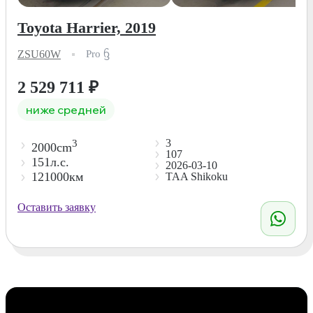
Toyota Harrier, 2019
ZSU60W
Pro ᦌ
2 529 711
₽
ниже средней
3
3
2000cm
107
151л.с.
2026-03-10
121000км
TAA Shikoku
Оставить заявку