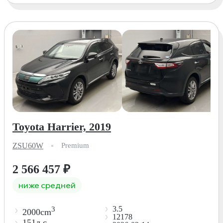
Toyota Harrier, 2019
ZSU60W
Premium
2 566 457
₽
ниже средней
3.5
3
2000cm
12178
151л.с.