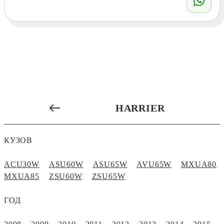
HARRIER
КУЗОВ
ACU30W
ASU60W
ASU65W
AVU65W
MXUA80
MXUA85
ZSU60W
ZSU65W
ГОД