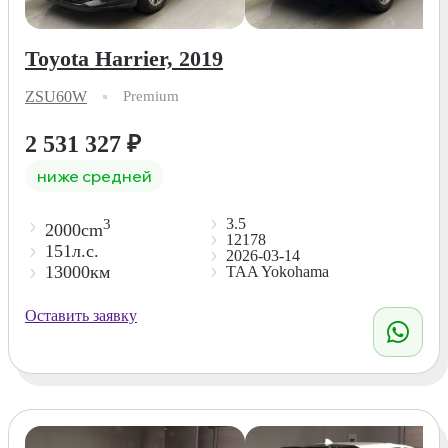
Toyota Harrier, 2019
ZSU60W
Premium
2 531 327
₽
ниже средней
3.5
3
2000cm
12178
151л.с.
2026-03-14
13000км
TAA Yokohama
Оставить заявку