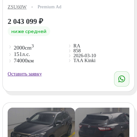
ZSU60W
Premium Ad
2 043 099
₽
ниже средней
RA
3
2000cm
858
151л.с.
2026-03-10
74000км
TAA Kinki
Оставить заявку