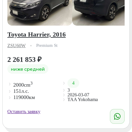
Toyota Harrier, 2016
ZSU60W
Premium St
2 261 853
₽
ниже средней
4
3
2000cm
3
151л.с.
2026-03-07
119000км
TAA Yokohama
Оставить заявку