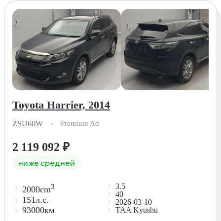
Toyota Harrier, 2014
ZSU60W
Premium Ad
2 119 092
₽
ниже средней
3.5
3
2000cm
40
151л.с.
2026-03-10
93000км
TAA Kyushu