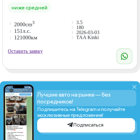
ниже средней
3.5
3
2000cm
180
151л.с.
2026-03-03
121000км
TAA Kinki
Оставить заявку
Лучшие авто на рынке — без
посредников!
Подпишитесь на Telegram и получайте
эксклюзивные предложения!
Подписаться
Рассчитать стоимость