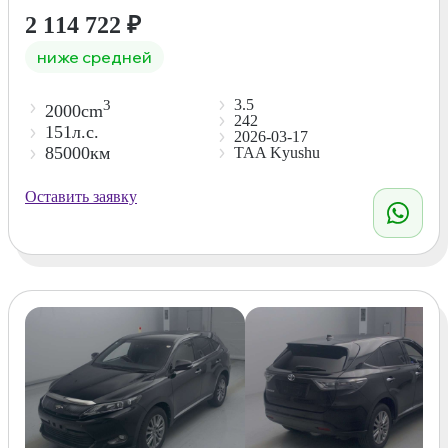
2 114 722
₽
ниже средней
3.5
3
2000cm
242
151л.с.
2026-03-17
85000км
TAA Kyushu
Оставить заявку