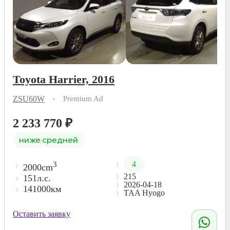
Toyota Harrier, 2016
ZSU60W
Premium Ad
2 233 770
₽
ниже средней
4
3
2000cm
215
151л.с.
2026-04-18
141000км
TAA Hyogo
Оставить заявку