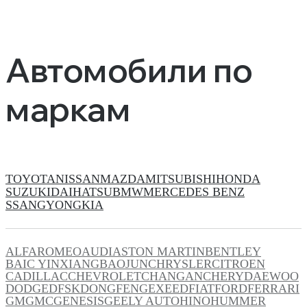
Автомобили по
маркам
TOYOTA
NISSAN
MAZDA
MITSUBISHI
HONDA
SUZUKI
DAIHATSU
BMW
MERCEDES BENZ
SSANGYONG
KIA
ALFAROMEO
AUDI
ASTON MARTIN
BENTLEY
BAIC YINXIANG
BAOJUN
CHRYSLER
CITROEN
CADILLAC
CHEVROLET
CHANGAN
CHERY
DAEWOO
DODGE
DFSK
DONGFENG
EXEED
FIAT
FORD
FERRARI
GM
GMC
GENESIS
GEELY AUTO
HINO
HUMMER