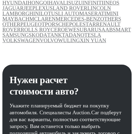
HYUNDAI
HONGQI
HAVAL
ISUZU
INFINITI
INEOS
JAGUAR
JEEP
LEXUS
LAND ROVER
LINCOLN
LAMBORGHINI
LOTUS
LI AUTO
MASERATI
MINI
MAYBACH
MCLAREN
MERCEDES-BENZ
OTHERS
OTHER
PEUGEOT
PORSCHE
POLESTAR
RENAULT
ROVER
ROLLS ROYCE
ROEWE
SUBARU
SAAB
SMART
SAMSUNG
SKODA
TANK
TADANO
TESLA
VOLKSWAGEN
VOLVO
WULING
XIN YUAN
Нужен расчет
стоимости авто?
Укажите планируемый бюджет на покупку
автомобиля. Специалисты Auction.Car подберут
для вас варианты, полностью соответствующие
запросу. Вам останется только выбрать
подходящий автомобиль и заключить договор с