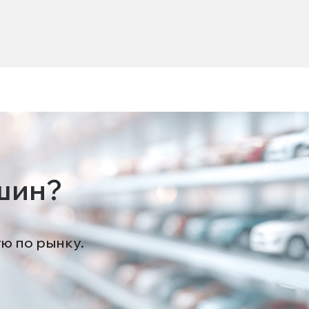
шин?
ую по рынку.