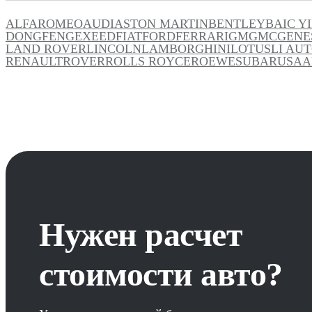
ALFAROMEO
AUDI
ASTON MARTIN
BENTLEY
BAIC Y
DONGFENG
EXEED
FIAT
FORD
FERRARI
GM
GMC
GENE
LAND ROVER
LINCOLN
LAMBORGHINI
LOTUS
LI AU
RENAULT
ROVER
ROLLS ROYCE
ROEWE
SUBARU
SAA
Нужен расчет
стоимости авто?