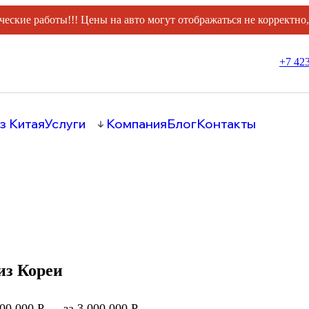
ческие работы!!! Цены на авто могут отображаться не корректно
+7 423
з Китая
Услуги
Компания
Блог
Контакты
из Кореи
000 000 Р
за 3 000 000 Р