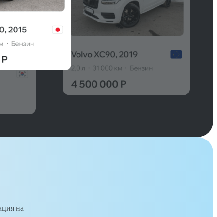
ация на