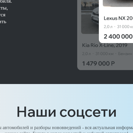
биля.
нты,
тся
ить
Наши соцсети
 автомобилей и разборы нововведений - вся актуальная информ