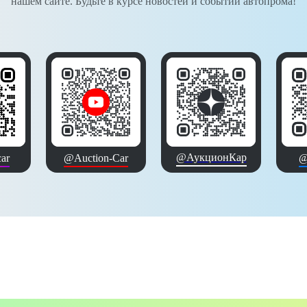
нашем сайте. Будьте в курсе новостей и событий автопрома!
@АукционКар
ar
@Auction-Car
@