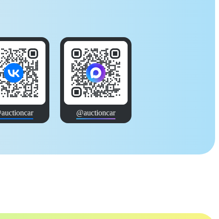
auctioncar
@auctioncar