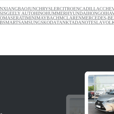
INXIANG
BAOJUN
CHRYSLER
CITROEN
CADILLAC
CHE
SIS
GEELY AUTO
HINO
HUMMER
HYUNDAI
HONGQI
HA
TO
MASERATI
MINI
MAYBACH
MCLAREN
MERCEDES-BE
B
SMART
SAMSUNG
SKODA
TANK
TADANO
TESLA
VOL