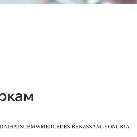
аркам
DAIHATSU
BMW
MERCEDES BENZ
SSANGYONG
KIA