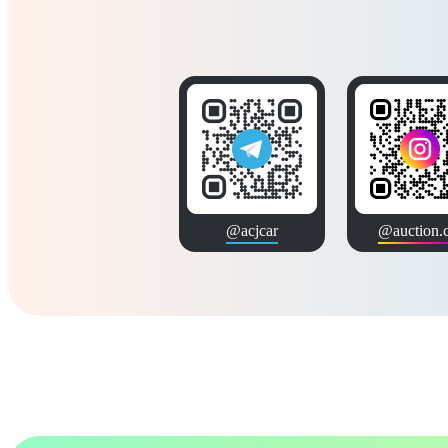
@acjcar
@auction.c