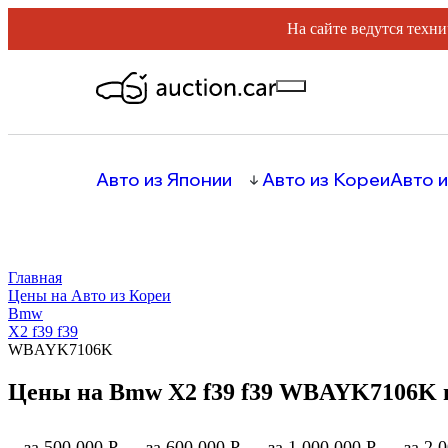
На сайте ведутся техни
Авто из Японии
Авто из Кореи
Авто и
Главная
Цены на Авто из Кореи
Bmw
X2 f39 f39
WBAYK7106K
Цены на Bmw X2 f39 f39 WBAYK7106K 
за 500 000 Р
за 600 000 Р
за 1 000 000 Р
за 2 