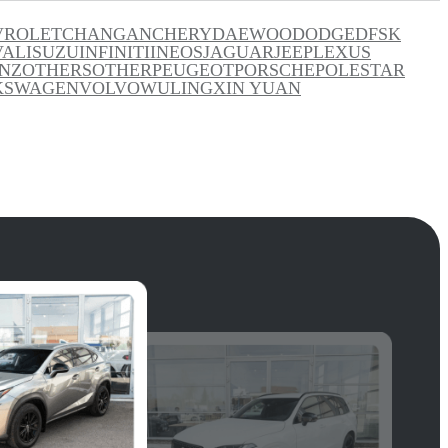
VROLET
CHANGAN
CHERY
DAEWOO
DODGE
DFSK
VAL
ISUZU
INFINITI
INEOS
JAGUAR
JEEP
LEXUS
NZ
OTHERS
OTHER
PEUGEOT
PORSCHE
POLESTAR
KSWAGEN
VOLVO
WULING
XIN YUAN