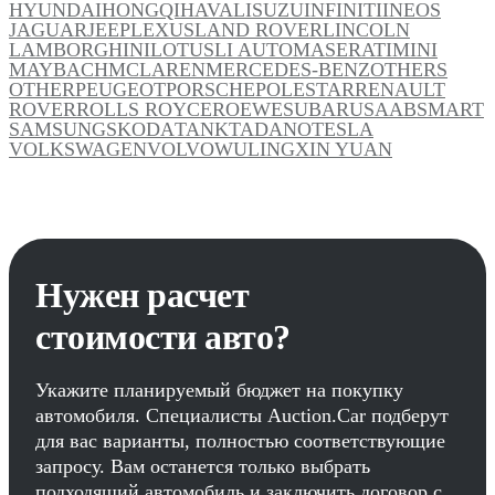
HYUNDAI
HONGQI
HAVAL
ISUZU
INFINITI
INEOS
JAGUAR
JEEP
LEXUS
LAND ROVER
LINCOLN
LAMBORGHINI
LOTUS
LI AUTO
MASERATI
MINI
MAYBACH
MCLAREN
MERCEDES-BENZ
OTHERS
OTHER
PEUGEOT
PORSCHE
POLESTAR
RENAULT
ROVER
ROLLS ROYCE
ROEWE
SUBARU
SAAB
SMART
SAMSUNG
SKODA
TANK
TADANO
TESLA
VOLKSWAGEN
VOLVO
WULING
XIN YUAN
Нужен расчет
стоимости авто?
Укажите планируемый бюджет на покупку
автомобиля. Специалисты Auction.Car подберут
для вас варианты, полностью соответствующие
запросу. Вам останется только выбрать
подходящий автомобиль и заключить договор с