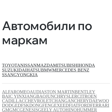
Автомобили по
маркам
TOYOTA
NISSAN
MAZDA
MITSUBISHI
HONDA
SUZUKI
DAIHATSU
BMW
MERCEDES BENZ
SSANGYONG
KIA
ALFAROMEO
AUDI
ASTON MARTIN
BENTLEY
BAIC YINXIANG
BAOJUN
CHRYSLER
CITROEN
CADILLAC
CHEVROLET
CHANGAN
CHERY
DAEWOO
DODGE
DFSK
DONGFENG
EXEED
FIAT
FORD
FERRARI
GM
GMC
GENESIS
GEELY AUTO
HINO
HUMMER