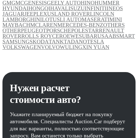
GM
GMC
GENESIS
GEELY AUTO
HINO
HUMMER
HYUNDAI
HONGQI
HAVAL
ISUZU
INFINITI
INEOS
JAGUAR
JEEP
LEXUS
LAND ROVER
LINCOLN
LAMBORGHINI
LOTUS
LI AUTO
MASERATI
MINI
MAYBACH
MCLAREN
MERCEDES-BENZ
OTHERS
OTHER
PEUGEOT
PORSCHE
POLESTAR
RENAULT
ROVER
ROLLS ROYCE
ROEWE
SUBARU
SAAB
SMART
SAMSUNG
SKODA
TANK
TADANO
TESLA
VOLKSWAGEN
VOLVO
WULING
XIN YUAN
Нужен расчет
стоимости авто?
Укажите планируемый бюджет на покупку
автомобиля. Специалисты Auction.Car подберут
для вас варианты, полностью соответствующие
запросу. Вам останется только выбрать