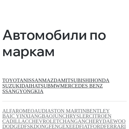
Автомобили по
маркам
TOYOTA
NISSAN
MAZDA
MITSUBISHI
HONDA
SUZUKI
DAIHATSU
BMW
MERCEDES BENZ
SSANGYONG
KIA
ALFAROMEO
AUDI
ASTON MARTIN
BENTLEY
BAIC YINXIANG
BAOJUN
CHRYSLER
CITROEN
CADILLAC
CHEVROLET
CHANGAN
CHERY
DAEWOO
DODGE
DFSK
DONGFENG
EXEED
FIAT
FORD
FERRARI