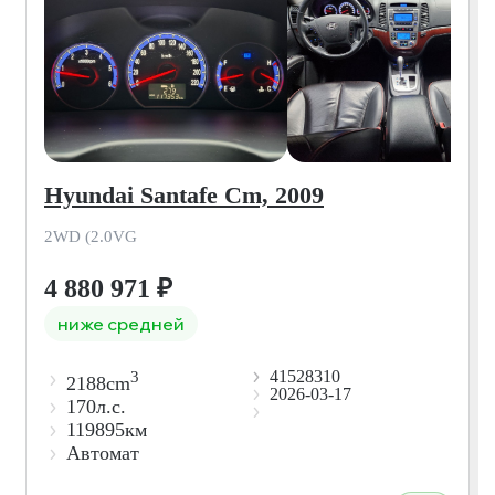
Hyundai Santafe Cm, 2009
2WD (2.0VG
4 880 971
₽
ниже средней
41528310
3
2188cm
2026-03-17
170л.с.
119895км
Автомат