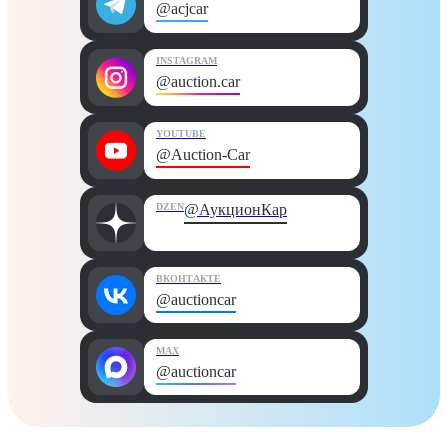
@acjcar
INSTAGRAM
@auction.car
YOUTUBE
@Auction-Car
DZEN
@АукционКар
ВКОНТАКТЕ
@auctioncar
MAX
@auctioncar