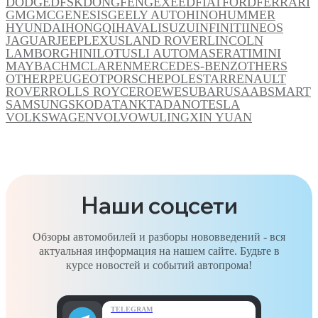
DODGE
DFSK
DONGFENG
EXEED
FIAT
FORD
FERRARI
GM
GMC
GENESIS
GEELY AUTO
HINO
HUMMER
HYUNDAI
HONGQI
HAVAL
ISUZU
INFINITI
INEOS
JAGUAR
JEEP
LEXUS
LAND ROVER
LINCOLN
LAMBORGHINI
LOTUS
LI AUTO
MASERATI
MINI
MAYBACH
MCLAREN
MERCEDES-BENZ
OTHERS
OTHER
PEUGEOT
PORSCHE
POLESTAR
RENAULT
ROVER
ROLLS ROYCE
ROEWE
SUBARU
SAAB
SMART
SAMSUNG
SKODA
TANK
TADANO
TESLA
VOLKSWAGEN
VOLVO
WULING
XIN YUAN
Наши соцсети
Обзоры автомобилей и разборы нововведений - вся
актуальная информация на нашем сайте. Будьте в
курсе новостей и событий автопрома!
TELEGRAM