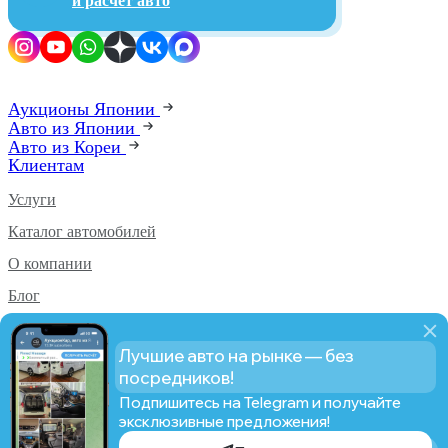
и расчет авто
Аукционы Японии
Авто из Японии
Авто из Кореи
Клиентам
Услуги
Каталог автомобилей
О компании
Блог
Аукционы PRO
Лучшие авто на рынке — без
Статистика PRO
посредников!
Подпишитесь на Telegram и получайте
эксклюзивные предложения!
© AUCTION CAR From Japan, 2019-2026