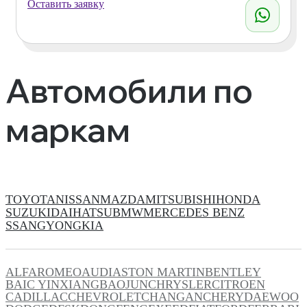
Оставить заявку
Автомобили по
маркам
TOYOTA
NISSAN
MAZDA
MITSUBISHI
HONDA
SUZUKI
DAIHATSU
BMW
MERCEDES BENZ
SSANGYONG
KIA
ALFAROMEO
AUDI
ASTON MARTIN
BENTLEY
BAIC YINXIANG
BAOJUN
CHRYSLER
CITROEN
CADILLAC
CHEVROLET
CHANGAN
CHERY
DAEWOO