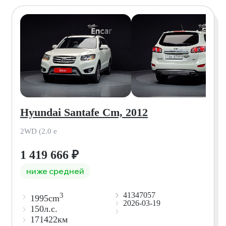
Hyundai Santafe Cm, 2012
2WD (2.0 e
1 419 666
₽
ниже средней
41347057
3
1995cm
2026-03-19
150л.с.
171422км