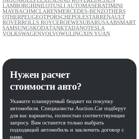
LAMBORGHINI
LOTUS
LI AUTO
MASERATI
MINI
MAYBACH
MCLAREN
MERCEDES-BENZ
OTHERS
OTHER
PEUGEOT
PORSCHE
POLESTAR
RENAULT
ROVER
ROLLS ROYCE
ROEWE
SUBARU
SAAB
SMART
SAMSUNG
SKODA
TANK
TADANO
TESLA
VOLKSWAGEN
VOLVO
WULING
XIN YUAN
Нужен расчет
стоимости авто?
Укажите планируемый бюджет на покупку
автомобиля. Специалисты Auction.Car подберут
для вас варианты, полностью соответствующие
запросу. Вам останется только выбрать
подходящий автомобиль и заключить договор с
нами.