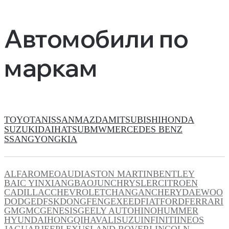
Автомобили по
маркам
TOYOTA
NISSAN
MAZDA
MITSUBISHI
HONDA
SUZUKI
DAIHATSU
BMW
MERCEDES BENZ
SSANGYONG
KIA
ALFAROMEO
AUDI
ASTON MARTIN
BENTLEY
BAIC YINXIANG
BAOJUN
CHRYSLER
CITROEN
CADILLAC
CHEVROLET
CHANGAN
CHERY
DAEWOO
DODGE
DFSK
DONGFENG
EXEED
FIAT
FORD
FERRARI
GM
GMC
GENESIS
GEELY AUTO
HINO
HUMMER
HYUNDAI
HONGQI
HAVAL
ISUZU
INFINITI
INEOS
JAGUAR
JEEP
LEXUS
LAND ROVER
LINCOLN