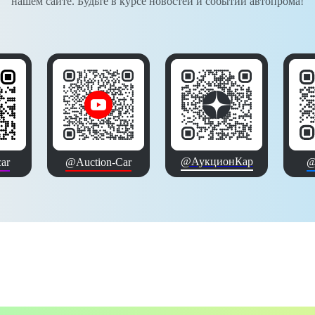
нашем сайте. Будьте в курсе новостей и событий автопрома!
@АукционКар
ar
@Auction-Car
@