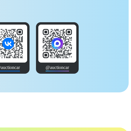
auctioncar
@auctioncar