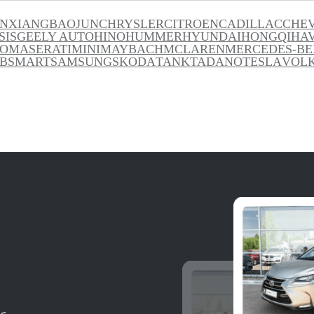
INXIANG
BAOJUN
CHRYSLER
CITROEN
CADILLAC
CHE
SIS
GEELY AUTO
HINO
HUMMER
HYUNDAI
HONGQI
HA
TO
MASERATI
MINI
MAYBACH
MCLAREN
MERCEDES-BE
B
SMART
SAMSUNG
SKODA
TANK
TADANO
TESLA
VOL