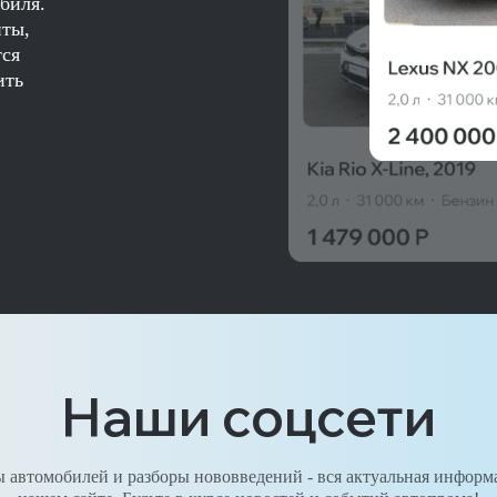
биля.
нты,
тся
ить
Наши соцсети
 автомобилей и разборы нововведений - вся актуальная информ