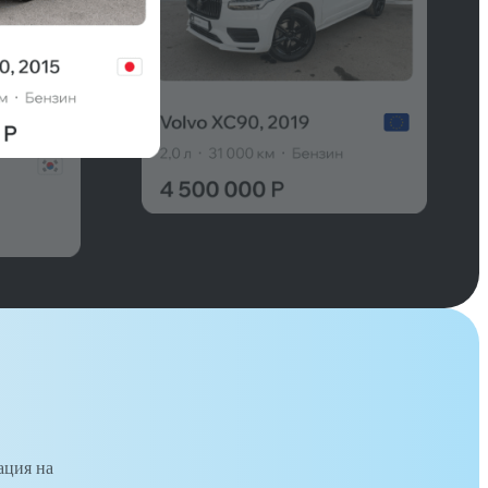
ация на