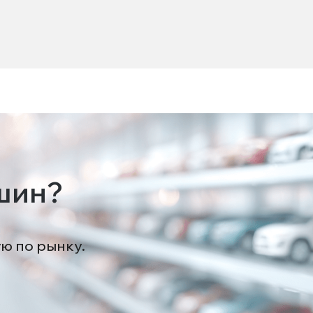
шин?
ую по рынку.