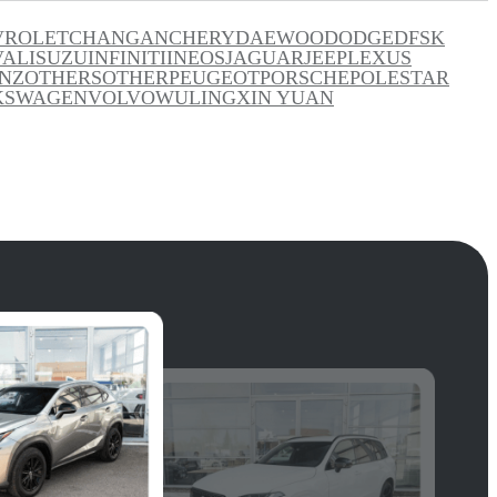
VROLET
CHANGAN
CHERY
DAEWOO
DODGE
DFSK
VAL
ISUZU
INFINITI
INEOS
JAGUAR
JEEP
LEXUS
NZ
OTHERS
OTHER
PEUGEOT
PORSCHE
POLESTAR
KSWAGEN
VOLVO
WULING
XIN YUAN