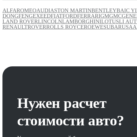
ALFAROMEO
AUDI
ASTON MARTIN
BENTLEY
BAIC Y
DONGFENG
EXEED
FIAT
FORD
FERRARI
GM
GMC
GENE
LAND ROVER
LINCOLN
LAMBORGHINI
LOTUS
LI AU
RENAULT
ROVER
ROLLS ROYCE
ROEWE
SUBARU
SAA
Нужен расчет
стоимости авто?