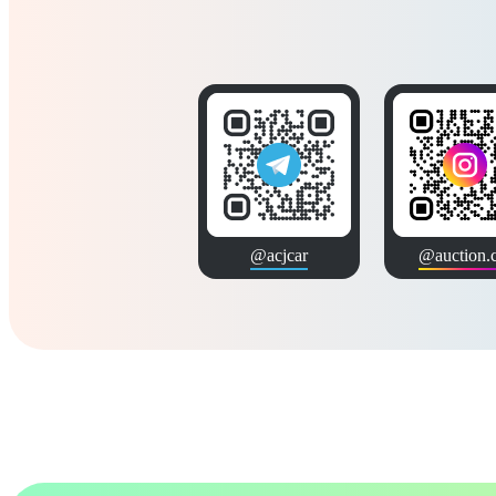
@acjcar
@auction.c