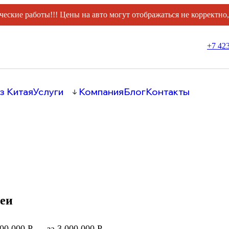
ческие работы!!! Цены на авто могут отображаться не корректно
+7 423
з Китая
Услуги
Компания
Блог
Контакты
еи
000 000 Р
за 3 000 000 Р