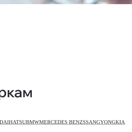
аркам
DAIHATSU
BMW
MERCEDES BENZ
SSANGYONG
KIA