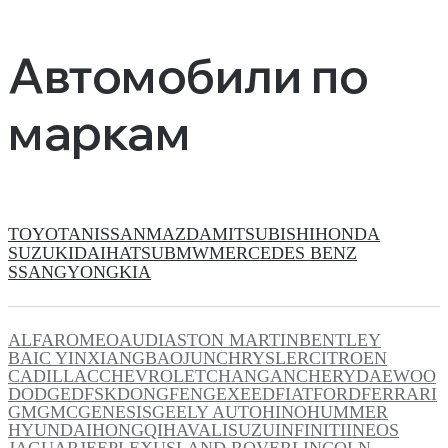
Автомобили по
маркам
TOYOTA
NISSAN
MAZDA
MITSUBISHI
HONDA
SUZUKI
DAIHATSU
BMW
MERCEDES BENZ
SSANGYONG
KIA
ALFAROMEO
AUDI
ASTON MARTIN
BENTLEY
BAIC YINXIANG
BAOJUN
CHRYSLER
CITROEN
CADILLAC
CHEVROLET
CHANGAN
CHERY
DAEWOO
DODGE
DFSK
DONGFENG
EXEED
FIAT
FORD
FERRARI
GM
GMC
GENESIS
GEELY AUTO
HINO
HUMMER
HYUNDAI
HONGQI
HAVAL
ISUZU
INFINITI
INEOS
JAGUAR
JEEP
LEXUS
LAND ROVER
LINCOLN