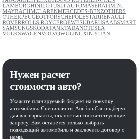
LAMBORGHINI
LOTUS
LI AUTO
MASERATI
MINI
MAYBACH
MCLAREN
MERCEDES-BENZ
OTHERS
OTHER
PEUGEOT
PORSCHE
POLESTAR
RENAULT
ROVER
ROLLS ROYCE
ROEWE
SUBARU
SAAB
SMART
SAMSUNG
SKODA
TANK
TADANO
TESLA
VOLKSWAGEN
VOLVO
WULING
XIN YUAN
Нужен расчет
стоимости авто?
Укажите планируемый бюджет на покупку
автомобиля. Специалисты Auction.Car подберут
для вас варианты, полностью соответствующие
запросу. Вам останется только выбрать
подходящий автомобиль и заключить договор с
нами.