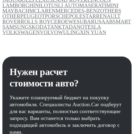
LAMBORGHINI
LOTUS
LI AUTO
MASERATI
MINI
MAYBACH
MCLAREN
MERCEDES-BENZ
OTHERS
OTHER
PEUGEOT
PORSCHE
POLESTAR
RENAULT
ROVER
ROLLS ROYCE
ROEWE
SUBARU
SAAB
SMART
SAMSUNG
SKODA
TANK
TADANO
TESLA
VOLKSWAGEN
VOLVO
WULING
XIN YUAN
Нужен расчет
стоимости авто?
Укажите планируемый бюджет на покупку
автомобиля. Специалисты Auction.Car подберут
для вас варианты, полностью соответствующие
запросу. Вам останется только выбрать
подходящий автомобиль и заключить договор с
нами.