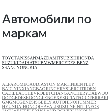
Автомобили по
маркам
TOYOTA
NISSAN
MAZDA
MITSUBISHI
HONDA
SUZUKI
DAIHATSU
BMW
MERCEDES BENZ
SSANGYONG
KIA
ALFAROMEO
AUDI
ASTON MARTIN
BENTLEY
BAIC YINXIANG
BAOJUN
CHRYSLER
CITROEN
CADILLAC
CHEVROLET
CHANGAN
CHERY
DAEWOO
DODGE
DFSK
DONGFENG
EXEED
FIAT
FORD
FERRARI
GM
GMC
GENESIS
GEELY AUTO
HINO
HUMMER
HYUNDAI
HONGQI
HAVAL
ISUZU
INFINITI
INEOS
JAGUAR
JEEP
LEXUS
LAND ROVER
LINCOLN