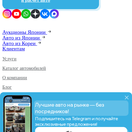
и расчет авто
Аукционы Японии
Авто из Японии
Авто из Кореи
Клиентам
Услуги
Каталог автомобилей
О компании
Блог
Аукционы PRO
Лучшие авто на рынке — без
Статистика PRO
посредников!
Подпишитесь на Telegram и получайте
эксклюзивные предложения!
© AUCTION CAR From Japan, 2019-2026