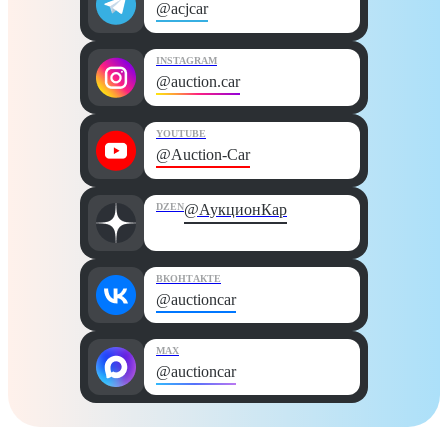
@acjcar
INSTAGRAM
@auction.car
YOUTUBE
@Auction-Car
DZEN
@АукционКар
ВКОНТАКТЕ
@auctioncar
MAX
@auctioncar