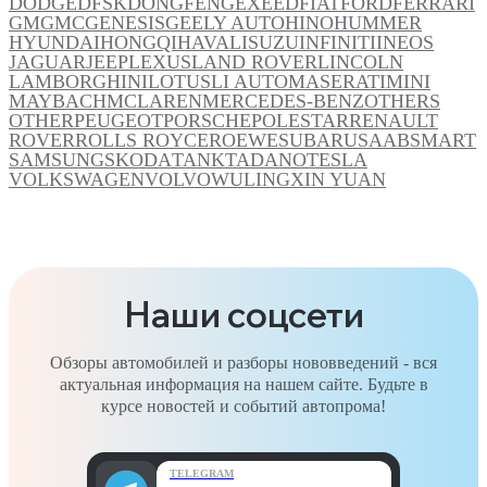
DODGE
DFSK
DONGFENG
EXEED
FIAT
FORD
FERRARI
GM
GMC
GENESIS
GEELY AUTO
HINO
HUMMER
HYUNDAI
HONGQI
HAVAL
ISUZU
INFINITI
INEOS
JAGUAR
JEEP
LEXUS
LAND ROVER
LINCOLN
LAMBORGHINI
LOTUS
LI AUTO
MASERATI
MINI
MAYBACH
MCLAREN
MERCEDES-BENZ
OTHERS
OTHER
PEUGEOT
PORSCHE
POLESTAR
RENAULT
ROVER
ROLLS ROYCE
ROEWE
SUBARU
SAAB
SMART
SAMSUNG
SKODA
TANK
TADANO
TESLA
VOLKSWAGEN
VOLVO
WULING
XIN YUAN
Наши соцсети
Обзоры автомобилей и разборы нововведений - вся
актуальная информация на нашем сайте. Будьте в
курсе новостей и событий автопрома!
TELEGRAM