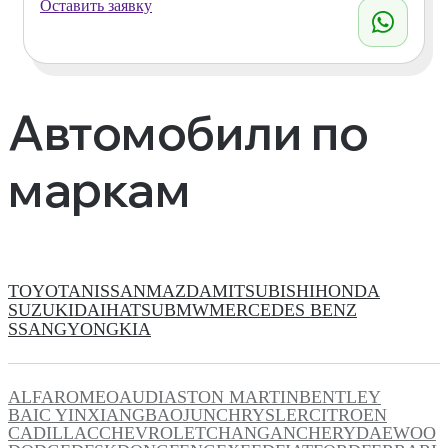
Оставить заявку
Автомобили по
маркам
TOYOTA
NISSAN
MAZDA
MITSUBISHI
HONDA
SUZUKI
DAIHATSU
BMW
MERCEDES BENZ
SSANGYONG
KIA
ALFAROMEO
AUDI
ASTON MARTIN
BENTLEY
BAIC YINXIANG
BAOJUN
CHRYSLER
CITROEN
CADILLAC
CHEVROLET
CHANGAN
CHERY
DAEWOO