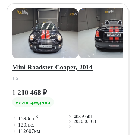
Mini Roadster Cooper, 2014
1.6
1 210 468
₽
ниже средней
40859601
3
1598cm
2026-03-08
120л.с.
112607км