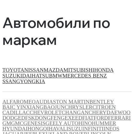
Автомобили по
маркам
TOYOTA
NISSAN
MAZDA
MITSUBISHI
HONDA
SUZUKI
DAIHATSU
BMW
MERCEDES BENZ
SSANGYONG
KIA
ALFAROMEO
AUDI
ASTON MARTIN
BENTLEY
BAIC YINXIANG
BAOJUN
CHRYSLER
CITROEN
CADILLAC
CHEVROLET
CHANGAN
CHERY
DAEWOO
DODGE
DFSK
DONGFENG
EXEED
FIAT
FORD
FERRARI
GM
GMC
GENESIS
GEELY AUTO
HINO
HUMMER
HYUNDAI
HONGQI
HAVAL
ISUZU
INFINITI
INEOS
JAGUAR
JEEP
LEXUS
LAND ROVER
LINCOLN