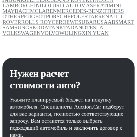
LAMBORGHINI
LOTUS
LI AUTO
MASERATI
MINI
MAYBACH
MCLAREN
MERCEDES-BENZ
OTHERS
OTHER
PEUGEOT
PORSCHE
POLESTAR
RENAULT
ROVER
ROLLS ROYCE
ROEWE
SUBARU
SAAB
SMART
SAMSUNG
SKODA
TANK
TADANO
TESLA
VOLKSWAGEN
VOLVO
WULING
XIN YUAN
Нужен расчет
стоимости авто?
Укажите планируемый бюджет на покупку
автомобиля. Специалисты Auction.Car подберут
для вас варианты, полностью соответствующие
запросу. Вам останется только выбрать
подходящий автомобиль и заключить договор с
нами.