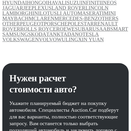
HYUNDAI
HONGQI
HAVAL
ISUZU
INFINITI
INEOS
JAGUAR
JEEP
LEXUS
LAND ROVER
LINCOLN
LAMBORGHINI
LOTUS
LI AUTO
MASERATI
MINI
MAYBACH
MCLAREN
MERCEDES-BENZ
OTHERS
OTHER
PEUGEOT
PORSCHE
POLESTAR
RENAULT
ROVER
ROLLS ROYCE
ROEWE
SUBARU
SAAB
SMART
SAMSUNG
SKODA
TANK
TADANO
TESLA
VOLKSWAGEN
VOLVO
WULING
XIN YUAN
Нужен расчет
стоимости авто?
Укажите планируемый бюджет на покупку
автомобиля. Специалисты Auction.Car подберут
для вас варианты, полностью соответствующие
запросу. Вам останется только выбрать
подходящий автомобиль и заключить договор с