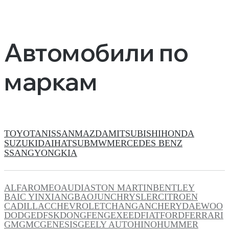
Автомобили по
маркам
TOYOTA
NISSAN
MAZDA
MITSUBISHI
HONDA
SUZUKI
DAIHATSU
BMW
MERCEDES BENZ
SSANGYONG
KIA
ALFAROMEO
AUDI
ASTON MARTIN
BENTLEY
BAIC YINXIANG
BAOJUN
CHRYSLER
CITROEN
CADILLAC
CHEVROLET
CHANGAN
CHERY
DAEWOO
DODGE
DFSK
DONGFENG
EXEED
FIAT
FORD
FERRARI
GM
GMC
GENESIS
GEELY AUTO
HINO
HUMMER