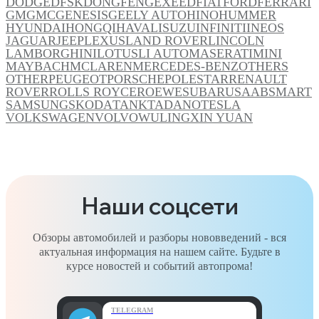
DODGE
DFSK
DONGFENG
EXEED
FIAT
FORD
FERRARI
GM
GMC
GENESIS
GEELY AUTO
HINO
HUMMER
HYUNDAI
HONGQI
HAVAL
ISUZU
INFINITI
INEOS
JAGUAR
JEEP
LEXUS
LAND ROVER
LINCOLN
LAMBORGHINI
LOTUS
LI AUTO
MASERATI
MINI
MAYBACH
MCLAREN
MERCEDES-BENZ
OTHERS
OTHER
PEUGEOT
PORSCHE
POLESTAR
RENAULT
ROVER
ROLLS ROYCE
ROEWE
SUBARU
SAAB
SMART
SAMSUNG
SKODA
TANK
TADANO
TESLA
VOLKSWAGEN
VOLVO
WULING
XIN YUAN
Наши соцсети
Обзоры автомобилей и разборы нововведений - вся
актуальная информация на нашем сайте. Будьте в
курсе новостей и событий автопрома!
TELEGRAM