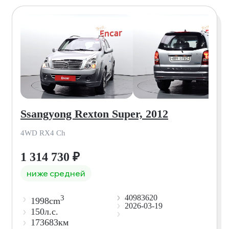
Ssangyong Rexton Super, 2012
4WD RX4 Ch
1 314 730
₽
ниже средней
40983620
3
1998cm
2026-03-19
150л.с.
173683км