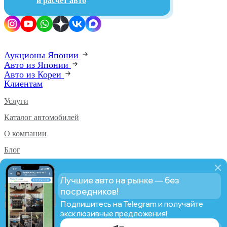
и расчет авто
Аукционы Японии
Авто из Японии
Авто из Кореи
Клиентам
Услуги
Каталог автомобилей
О компании
Блог
Аукционы PRO
Лучшие авто на рынке — без
Статистика PRO
посредников!
Подпишитесь на Telegram и получайте
эксклюзивные предложения!
© AUCTION CAR From Japan, 2019-2026