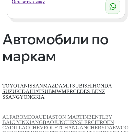
Оставить заявку
Автомобили по
маркам
TOYOTA
NISSAN
MAZDA
MITSUBISHI
HONDA
SUZUKI
DAIHATSU
BMW
MERCEDES BENZ
SSANGYONG
KIA
ALFAROMEO
AUDI
ASTON MARTIN
BENTLEY
BAIC YINXIANG
BAOJUN
CHRYSLER
CITROEN
CADILLAC
CHEVROLET
CHANGAN
CHERY
DAEWOO