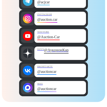
@acjcar
INSTAGRAM
@auction.car
YOUTUBE
@Auction-Car
DZEN
@АукционКар
ВКОНТАКТЕ
@auctioncar
MAX
@auctioncar