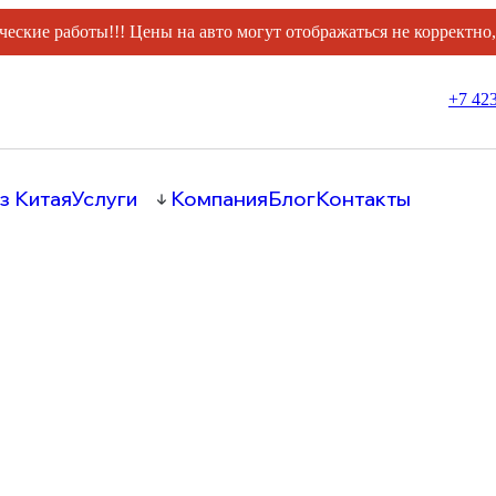
ческие работы!!! Цены на авто могут отображаться не корректно
+7 423
з Китая
Услуги
Компания
Блог
Контакты