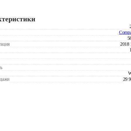
ктеристики
Compa
5
тация
2018 
ь
W
одажи
29 9