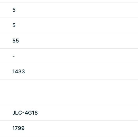
5
5
55
-
1433
JLC-4G18
1799