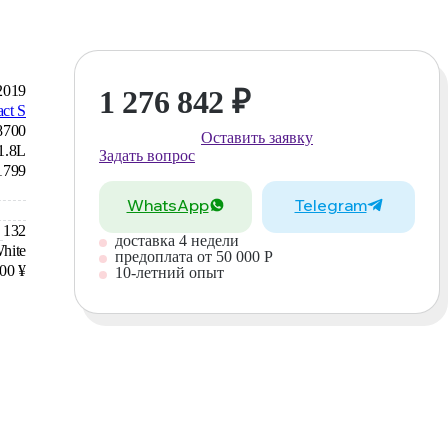
2019
1 276 842
₽
ct S
8700
Оставить заявку
1.8L
Задать вопрос
1799
WhatsApp
Telegram
132
доставка 4 недели
hite
предоплата от 50 000 Р
00 ¥
10-летний опыт