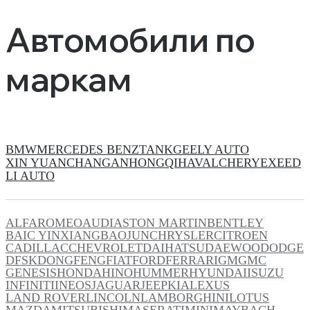
Автомобили по
маркам
BMW
MERCEDES BENZ
TANK
GEELY AUTO
XIN YUAN
CHANGAN
HONGQI
HAVAL
CHERY
EXEED
LI AUTO
ALFAROMEO
AUDI
ASTON MARTIN
BENTLEY
BAIC YINXIANG
BAOJUN
CHRYSLER
CITROEN
CADILLAC
CHEVROLET
DAIHATSU
DAEWOO
DODGE
DFSK
DONGFENG
FIAT
FORD
FERRARI
GM
GMC
GENESIS
HONDA
HINO
HUMMER
HYUNDAI
ISUZU
INFINITI
INEOS
JAGUAR
JEEP
KIA
LEXUS
LAND ROVER
LINCOLN
LAMBORGHINI
LOTUS
MAZDA
MITSUBISHI
MASERATI
MINI
MAYBACH