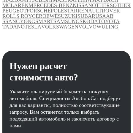
MCLAREN
MERCEDES-BENZ
NISSAN
OTHERS
OTHER
PEUGEOT
PORSCHE
POLESTAR
RENAULT
ROVER
ROLLS ROYCE
ROEWE
SUZUKI
SUBARU
SAAB
SSANGYONG
SMART
SAMSUNG
SKODA
TOYOTA
TADANO
TESLA
VOLKSWAGEN
VOLVO
WULING
Нужен расчет
стоимости авто?
Укажите планируемый бюджет на покупку
автомобиля. Специалисты Auction.Car подберут
для вас варианты, полностью соответствующие
запросу. Вам останется только выбрать
подходящий автомобиль и заключить договор с
нами.