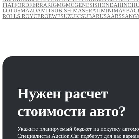
FIAT
FORD
FERRARI
GM
GMC
GENESIS
HONDA
HINO
H
LOTUS
MAZDA
MITSUBISHI
MASERATI
MINI
MAYBAC
ROLLS ROYCE
ROEWE
SUZUKI
SUBARU
SAAB
SSANG
Нужен расчет
стоимости авто?
Укажите планируемый бюджет на покупку автомо
Специалисты Auction.Car подберут для вас вариа