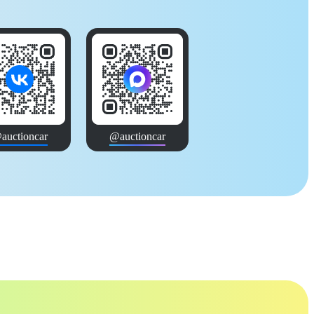
auctioncar
@auctioncar