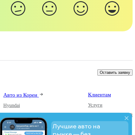
Оставить заявку
Клиентам
Авто из Кореи
Услуги
Hyundai
Каталог автомобилей
Kia
О компании
SsangYong
Лучшие авто на
рынке — без
Блог
Daewoo