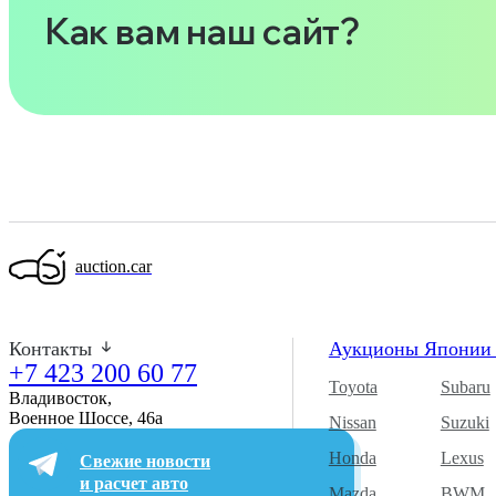
Как вам наш сайт?
auction.car
Контакты
Аукционы Япони
+7 423 200 60 77
Toyota
Subaru
Владивосток,
Военное Шоссе, 46а​
Nissan
Suzuki
Honda
Lexus
Свежие новости
и расчет авто
Mazda
BWM