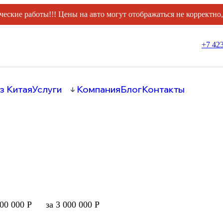
ческие работы!!! Цены на авто могут отображаться не корректно
+7 423
з Китая
Услуги
Компания
Блог
Контакты
000 000 Р
за 3 000 000 Р