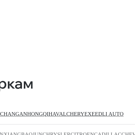
аркам
CHANGAN
HONGQI
HAVAL
CHERY
EXEED
LI AUTO
INXIANG
BAOJUN
CHRYSLER
CITROEN
CADILLAC
CHE