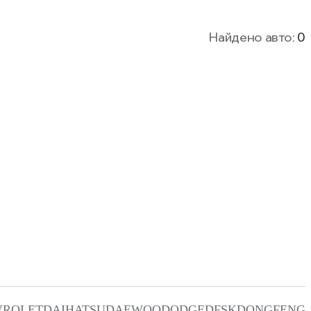
Найдено авто:
0
VROLET
DAIHATSU
DAEWOO
DODGE
DFSK
DONGFENG