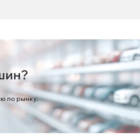
шин?
ую по рынку.