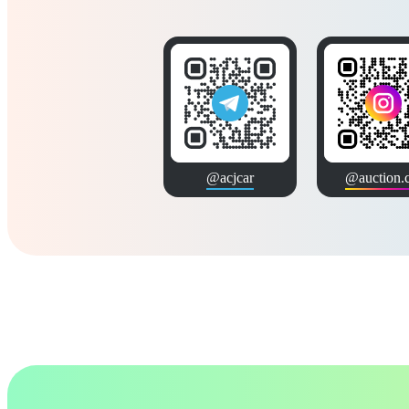
@acjcar
@auction.c