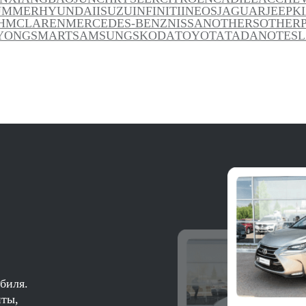
UMMER
HYUNDAI
ISUZU
INFINITI
INEOS
JAGUAR
JEEP
K
H
MCLAREN
MERCEDES-BENZ
NISSAN
OTHERS
OTHER
YONG
SMART
SAMSUNG
SKODA
TOYOTA
TADANO
TES
биля.
нты,