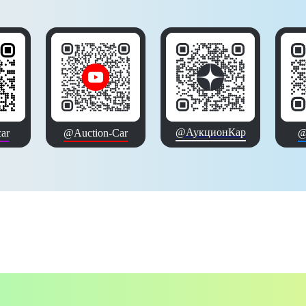
@АукционКар
ar
@Auction-Car
@