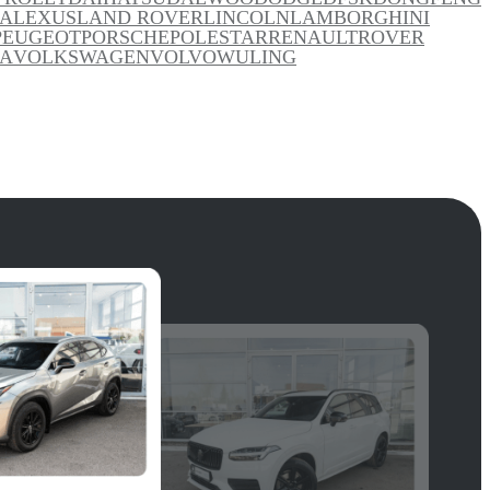
IA
LEXUS
LAND ROVER
LINCOLN
LAMBORGHINI
PEUGEOT
PORSCHE
POLESTAR
RENAULT
ROVER
LA
VOLKSWAGEN
VOLVO
WULING