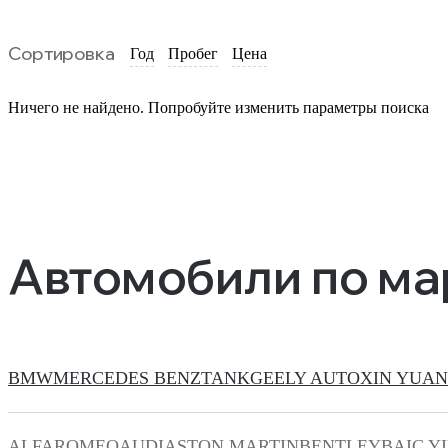
Сортировка
Год
Пробег
Цена
Ничего не найдено. Попробуйте изменить параметры поиска
Автомобили по м
BMW
MERCEDES BENZ
TANK
GEELY AUTO
XIN YUAN
ALFAROMEO
AUDI
ASTON MARTIN
BENTLEY
BAIC Y