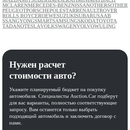
MCLAREN
MERCEDES-BENZ
NISSAN
OTHERS
OTHER
PEUGEOT
PORSCHE
POLESTAR
RENAULT
ROVER
ROLLS ROYCE
ROEWE
SUZUKI
SUBARU
SAAB
SSANGYONG
SMART
SAMSUNG
SKODA
TOYOTA
TADANO
TESLA
VOLKSWAGEN
VOLVO
WULING
Нужен расчет
стоимости авто?
Укажите планируемый бюджет на покупку
автомобиля. Специалисты Auction.Car подберут
для вас варианты, полностью соответствующие
запросу. Вам останется только выбрать
подходящий автомобиль и заключить договор с
нами.