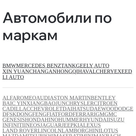
Автомобили по
маркам
BMW
MERCEDES BENZ
TANK
GEELY AUTO
XIN YUAN
CHANGAN
HONGQI
HAVAL
CHERY
EXEED
LI AUTO
ALFAROMEO
AUDI
ASTON MARTIN
BENTLEY
BAIC YINXIANG
BAOJUN
CHRYSLER
CITROEN
CADILLAC
CHEVROLET
DAIHATSU
DAEWOO
DODGE
DFSK
DONGFENG
FIAT
FORD
FERRARI
GM
GMC
GENESIS
HONDA
HINO
HUMMER
HYUNDAI
ISUZU
INFINITI
INEOS
JAGUAR
JEEP
KIA
LEXUS
LAND ROVER
LINCOLN
LAMBORGHINI
LOTUS
MAZDA
MITSUBISHI
MASERATI
MINI
MAYBACH