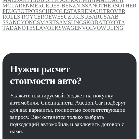
MCLAREN
MERCEDES-BENZ
NISSAN
OTHERS
OTHER
PEUGEOT
PORSCHE
POLESTAR
RENAULT
ROVER
ROLLS ROYCE
ROEWE
SUZUKI
SUBARU
SAAB
SSANGYONG
SMART
SAMSUNG
SKODA
TOYOTA
TADANO
TESLA
VOLKSWAGEN
VOLVO
WULING
Нужен расчет
стоимости авто?
Укажите планируемый бюджет на покупку
автомобиля. Специалисты Auction.Car подберут
для вас варианты, полностью соответствующие
запросу. Вам останется только выбрать
подходящий автомобиль и заключить договор с
нами.