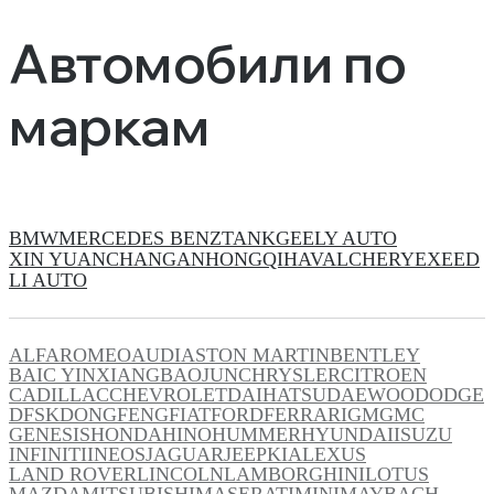
Автомобили по
маркам
BMW
MERCEDES BENZ
TANK
GEELY AUTO
XIN YUAN
CHANGAN
HONGQI
HAVAL
CHERY
EXEED
LI AUTO
ALFAROMEO
AUDI
ASTON MARTIN
BENTLEY
BAIC YINXIANG
BAOJUN
CHRYSLER
CITROEN
CADILLAC
CHEVROLET
DAIHATSU
DAEWOO
DODGE
DFSK
DONGFENG
FIAT
FORD
FERRARI
GM
GMC
GENESIS
HONDA
HINO
HUMMER
HYUNDAI
ISUZU
INFINITI
INEOS
JAGUAR
JEEP
KIA
LEXUS
LAND ROVER
LINCOLN
LAMBORGHINI
LOTUS
MAZDA
MITSUBISHI
MASERATI
MINI
MAYBACH