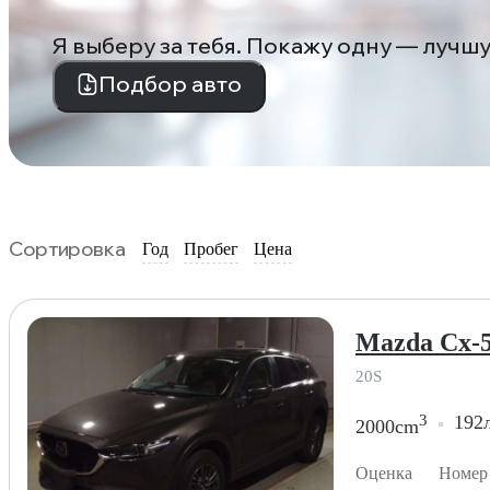
Я выберу за тебя. Покажу одну — лучш
Подбор авто
Сортировка
Год
Пробег
Цена
Mazda Cx-5
20S
3
192л
2000cm
Оценка
Номер