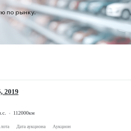
ую по рынку.
, 2019
.с.
112000км
 лота
Дата аукциона
Аукцион