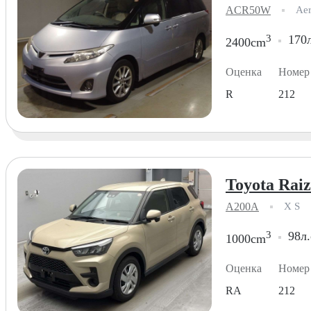
ACR50W
Aer
3
170л
2400cm
Оценка
Номер
R
212
Toyota Raiz
A200A
X S
3
98л.
1000cm
Оценка
Номер
RA
212