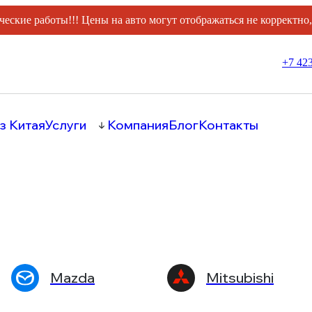
ческие работы!!! Цены на авто могут отображаться не корректно
+7 423
з Китая
Услуги
Компания
Блог
Контакты
Mazda
Mitsubishi