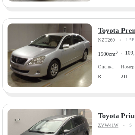
Toyota Prem
NZT260
1.5F
3
109,
1500cm
Оценка
Номер
R
211
Toyota Priu
ZVW41W
S