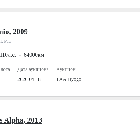
io, 2009
 L Pac
110л.с.
64000км
 лота
Дата аукциона
Аукцион
2026-04-18
TAA Hyogo
s Alpha, 2013