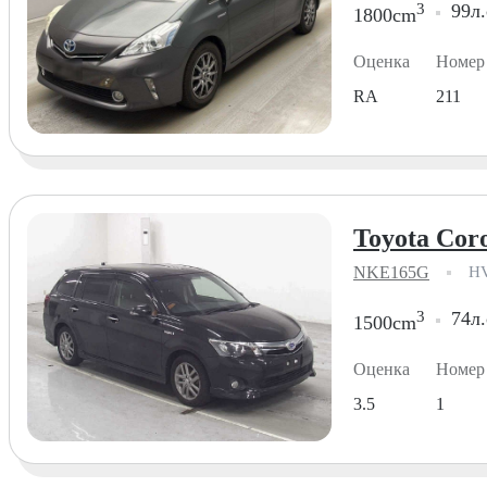
3
99л.
1800cm
Оценка
Номер
RA
211
Toyota Coro
NKE165G
HV
3
74л.
1500cm
Оценка
Номер
3.5
1