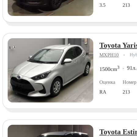
3.5
213
Toyota Yari
MXPH10
Hyb
3
91л.
1500cm
Оценка
Номер
RA
213
Toyota Esti