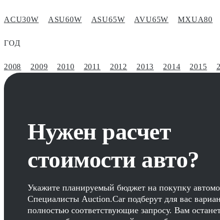
ACU30W
ASU60W
ASU65W
AVU65W
MXUA80
ГОД
2008
2009
2010
2011
2012
2013
2014
2015
Нужен расчет
стоимости авто?
Укажите планируемый бюджет на покупку автомо
Специалисты Auction.Car подберут для вас вариа
полностью соответствующие запросу. Вам остане