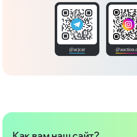
@acjcar
@auction.c
Как вам наш сайт?